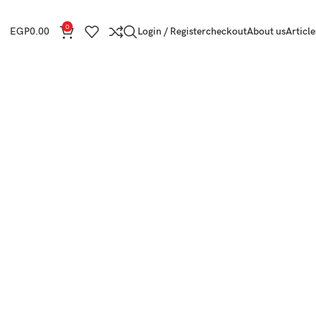
0
EGP
0.00
Login / Register
checkout
About us
Article