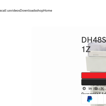
s
call us
videos
Downloads
shop
Home
 صناعي (Timer Relay) DH48S-
1Z
Guaranteed Sa